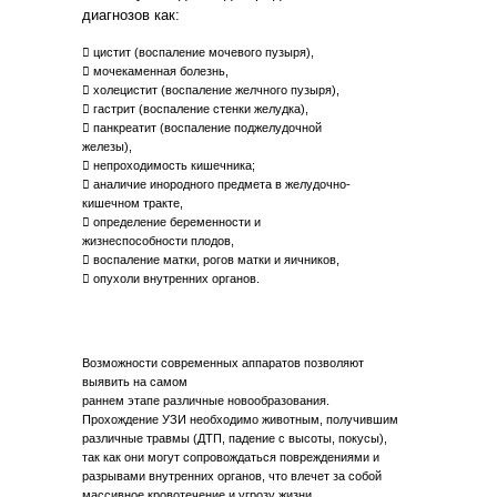
диагнозов как:
 цистит (воспаление мочевого пузыря),
 мочекаменная болезнь,
 холецистит (воспаление желчного пузыря),
 гастрит (воспаление стенки желудка),
 панкреатит (воспаление поджелудочной
железы),
 непроходимость кишечника;
 аналичие инородного предмета в желудочно-
кишечном тракте,
 определение беременности и
жизнеспособности плодов,
 воспаление матки, рогов матки и яичников,
 опухоли внутренних органов.
Возможности современных аппаратов позволяют
выявить на самом
раннем этапе различные новообразования.
Прохождение УЗИ необходимо животным, получившим
различные травмы (ДТП, падение с высоты, покусы),
так как они могут сопровождаться повреждениями и
разрывами внутренних органов, что влечет за собой
массивное кровотечение и угрозу жизни.