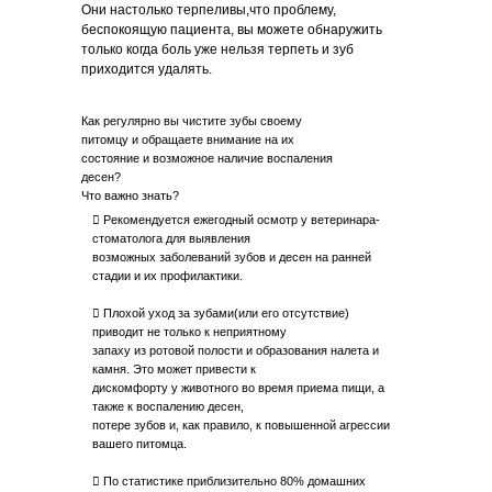
Они настолько терпеливы,что проблему,
беспокоящую пациента, вы можете обнаружить
только когда боль уже нельзя терпеть и зуб
приходится удалять.
Как регулярно вы чистите зубы своему
питомцу и обращаете внимание на их
состояние и возможное наличие воспаления
десен?
Что важно знать?
 Рекомендуется ежегодный осмотр у ветеринара-
стоматолога для выявления
возможных заболеваний зубов и десен на ранней
стадии и их профилактики.
 Плохой уход за зубами(или его отсутствие)
приводит не только к неприятному
запаху из ротовой полости и образования налета и
камня. Это может привести к
дискомфорту у животного во время приема пищи, а
также к воспалению десен,
потере зубов и, как правило, к повышенной агрессии
вашего питомца.
 По статистике приблизительно 80% домашних