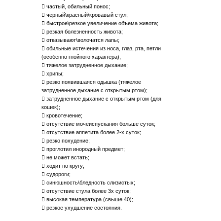
 частый, обильный понос;
 черный\красный\кровавый стул;
 быстрое\резкое увеличение объема живота;
 резкая болезненность живота;
 отказывают\волочатся лапы;
 обильные истечения из носа, глаз, рта, петли
(особенно гнойного характера);
 тяжелое затрудненное дыхание;
 хрипы;
 резко появившаяся одышка (тяжелое
затрудненное дыхание с открытым ртом);
 затрудненное дыхание с открытым ртом (для
кошек);
 кровотечение;
 отсутствие мочеиспускания больше суток;
 отсутствие аппетита более 2-х суток;
 резко похудение;
 проглотил инородный предмет;
 не может встать;
 ходит по кругу;
 судороги;
 синюшность\бледность слизистых;
 отсутствие стула более 3х суток;
 высокая температура (свыше 40);
 резкое ухудшение состояния.