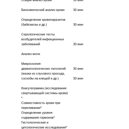
Общий анализ крови
30 мин
Биохимический анализ крови
30 мин
Определение кровепаразитов
(бабезиозы и др.)
30 мин
Серологические тесты
возбудителей инфекционных
заболеваний
30 мин
Анализ мочи
Микроскопия
дерматологических патологий
30 мин
(мазки из слухового прохода,
соскобы на клещей и др.)
30 мин
Коагулограмма (исследование
свертывающей системы крови)
*
Совместимость крови при
переливании*
Определение уровня
содержания гормонов*
Гистологические и
цитологические исследования*