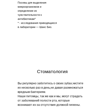
Посевы для выделения
микроорганизмов и
определение их
чувствительности к
антибиотикам*
* - исследования приводящиеся
в лаборатории — Шанс Био.
Стоматология
Вы регулярно заботитесь о своих зубах,чистите
их несколько раз в день,не давая размножаться
вредным бактериям.
Наши питомцы, так же как и мы, могут страдать
от заболеваний полости рта, которые
возникают из-за отсутствия должной гигиены.